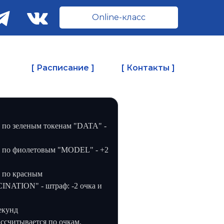
Online-класс
[ Расписание ]
[ Контакты ]
 по зеленым токенам "DATA" -
 по фиолетовым "MODEL" - +2
 по красным
NATION" - штраф: -2 очка и
екунд
ссчитывается по очкам,