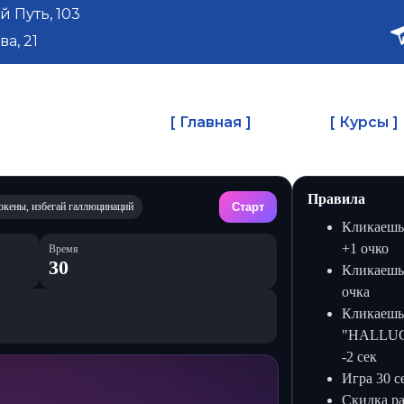
й Путь, 103
ва, 21
[ Главная ]
[ Курсы ]
Правила
окены, избегай галлюцинаций
Старт
Кликаешь
+1 очко
Время
30
Кликаешь
очка
Кликаешь
"HALLUCI
-2 сек
Игра 30 с
Скидка ра