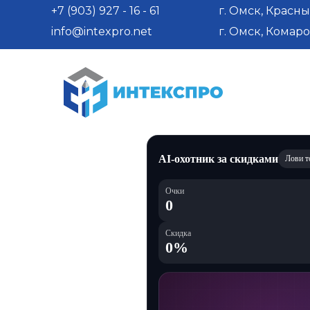
+7 (903) 927 - 16 - 61
г. Омск, Красны
info@intexpro.net
г. Омск, Комаро
AI-охотник за скидками
Лови т
Очки
0
Скидка
0%